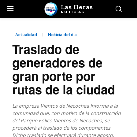
Las Heras
NOTICIAS
Actualidad
Noticia del día
Traslado de
generadores de
gran porte por
rutas de la ciudad
La empresa Vientos de Necochea Informa a la
comunidad que, con motivo de la construcción
del Parque Eólico Vientos de Necochea, se
procederá al traslado de los componentes
Dicho traslado se efectuará durante agosto.