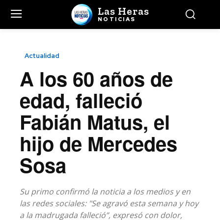
Las Heras
NOTICIAS
Actualidad
A los 60 años de
edad, falleció
Fabián Matus, el
hijo de Mercedes
Sosa
Su primo confirmó la noticia a los medios y en
las redes sociales: "Se agravó esta semana y hoy
a la madrugada falleció”, expresó con dolor,