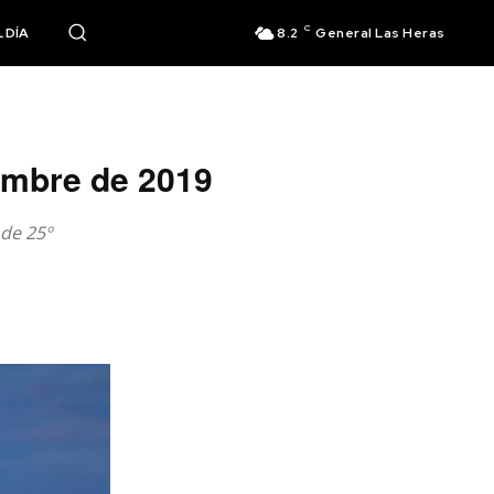
C
 DÍA
8.2
General Las Heras
iembre de 2019
 de 25º