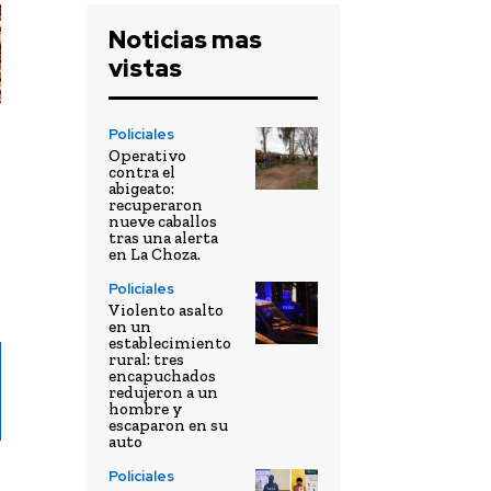
Noticias mas
vistas
Policiales
Operativo
contra el
abigeato:
recuperaron
nueve caballos
tras una alerta
en La Choza.
Policiales
Violento asalto
en un
establecimiento
rural: tres
encapuchados
redujeron a un
hombre y
escaparon en su
auto
Policiales