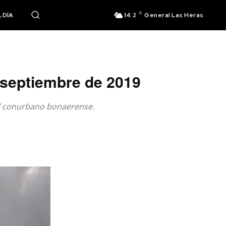
C
 DÍA
14.2
General Las Heras
e septiembre de 2019
el conurbano bonaerense.