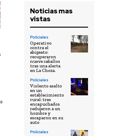
Noticias mas
vistas
Policiales
Operativo
contra el
abigeato:
s
recuperaron
nueve caballos
tras una alerta
en La Choza.
Policiales
l
Violento asalto
en un
establecimiento
rural: tres
na
encapuchados
redujeron a un
hombre y
escaparon en su
auto
Policiales