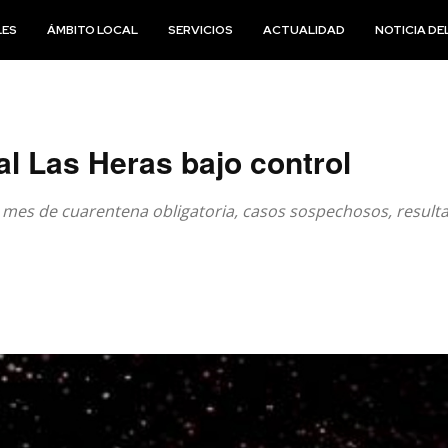
LES
ÁMBITO LOCAL
SERVICIOS
ACTUALIDAD
NOTICIA DEL
l Las Heras bajo control
mes de cuarentena obligatoria, casos sospechosos, result