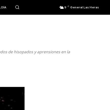
C
 DÍA
9
General Las Heras
ados de hisopados y aprensiones en la