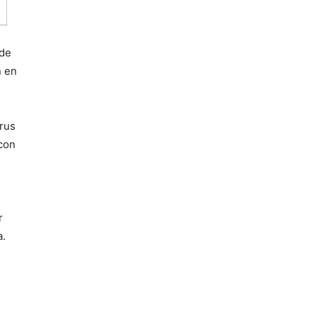
 de
n en
irus
 con
r
a.