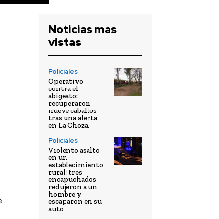
Noticias mas
vistas
Policiales
Operativo
contra el
abigeato:
recuperaron
nueve caballos
tras una alerta
en La Choza.
Policiales
Violento asalto
en un
establecimiento
rural: tres
encapuchados
redujeron a un
hombre y
e
escaparon en su
auto