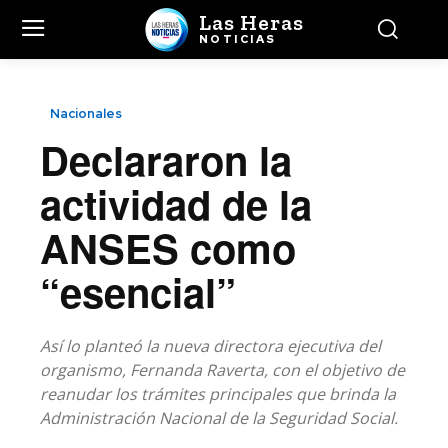
Las Heras
NOTICIAS
Nacionales
Declararon la
actividad de la
ANSES como
“esencial”
Así lo planteó la nueva directora ejecutiva del
organismo, Fernanda Raverta, con el objetivo de
reanudar los trámites principales que brinda la
Administración Nacional de la Seguridad Social.