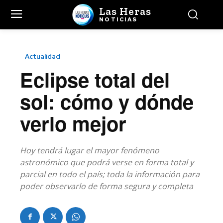
Las Heras
NOTICIAS
Actualidad
Eclipse total del
sol: cómo y dónde
verlo mejor
Hoy tendrá lugar el mayor fenómeno
astronómico que podrá verse en forma total y
parcial en todo el país; toda la información para
poder observarlo de forma segura y completa