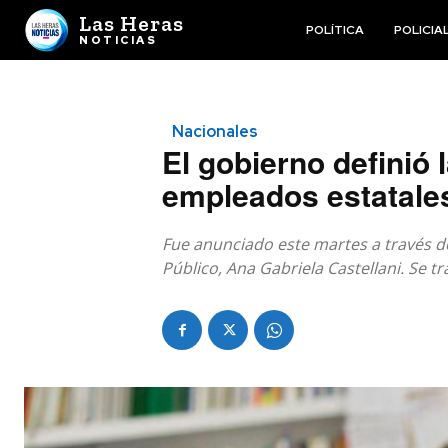
Las Heras
POLÍTICA
POLICIA
NOTICIAS
Nacionales
El gobierno definió 
empleados estatale
Fue anunciado este martes a través de
Público, Ana Gabriela Castellani. Se t