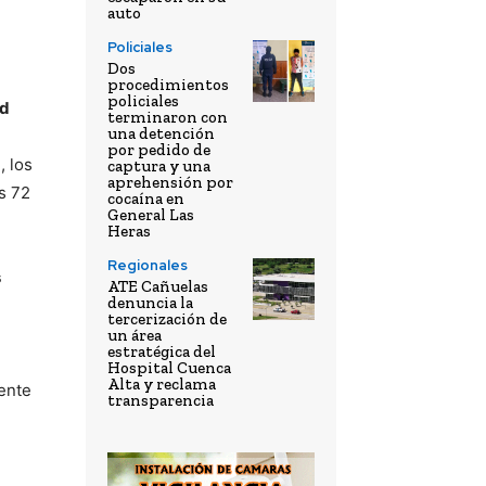
auto
Policiales
Dos
procedimientos
policiales
ad
terminaron con
una detención
por pedido de
, los
captura y una
aprehensión por
s 72
cocaína en
General Las
Heras
Regionales
s
ATE Cañuelas
denuncia la
tercerización de
un área
estratégica del
Hospital Cuenca
Alta y reclama
ente
transparencia