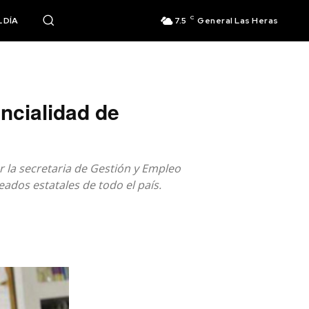
C
 DÍA
7.5
General Las Heras
encialidad de
r la secretaria de Gestión y Empleo
eados estatales de todo el país.