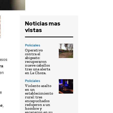
Noticias mas
vistas
Policiales
Operativo
contra el
abigeato:
asos
recuperaron
nueve caballos
ra
tras una alerta
 en
en La Choza.
Policiales
Violento asalto
en un
ce
establecimiento
rural: tres
encapuchados
redujeron a un
pe
,
hombre y
escaparon en su