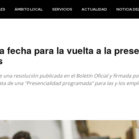
LES
ÁMBITO LOCAL
SERVICIOS
ACTUALIDAD
NOTICIA DEL
la fecha para la vuelta a la pres
s
 una resolución publicada en el Boletín Oficial y firmada po
rata de una "Presencialidad programada" para las y los empl