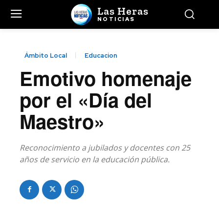
Las Heras
NOTICIAS
Ámbito Local
Educacion
Emotivo homenaje
por el «Día del
Maestro»
Reconocimiento a jubilados y docentes con 25
años de servicio en la educación pública.