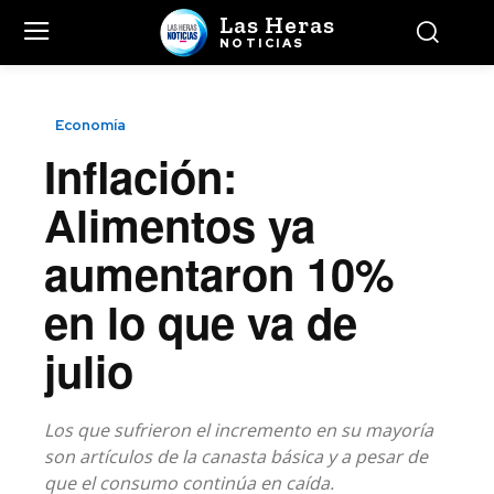
Las Heras
NOTICIAS
Economía
Inflación:
Alimentos ya
aumentaron 10%
en lo que va de
julio
Los que sufrieron el incremento en su mayoría
son artículos de la canasta básica y a pesar de
que el consumo continúa en caída.