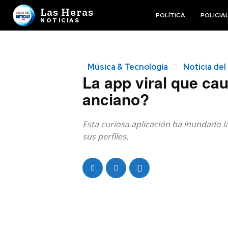
Las Heras
POLÍTICA
POLICIA
NOTICIAS
Música & Tecnología
Noticia del
La app viral que ca
anciano?
Esta curiosa aplicación ha inundado 
sus perfiles.