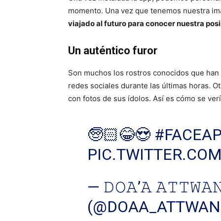
momento. Una vez que tenemos nuestra imag
viajado al futuro para conocer nuestra pos
Un auténtico furor
Son muchos los rostros conocidos que han
redes sociales durante las últimas horas. O
con fotos de sus ídolos. Así es cómo se ver
🧓🏻😂😍
#FACEA
PIC.TWITTER.CO
— 𝙳𝙾𝙰’𝙰 𝙰𝚃𝚃𝚆𝙰
(@DOAA_ATTWAN