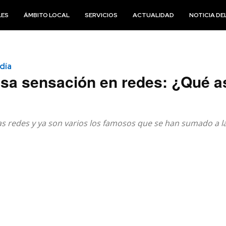
LES
ÁMBITO LOCAL
SERVICIOS
ACTUALIDAD
NOTICIA DEL
 día
usa sensación en redes: ¿Qué a
las redes y ya son varios los famosos que se han sumado a 