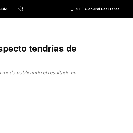
C
 DÍA
14.1
General Las Heras
specto tendrías de
la moda publicando el resultado en