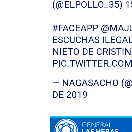
(@ELPOLLO_35)
1
#FACEAPP
@MAJU
ESCUCHAS ILEGA
NIETO DE CRISTI
PIC.TWITTER.CO
— NAGASACHO (
DE 2019