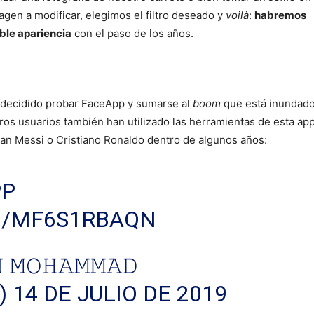
en a modificar, elegimos el filtro deseado y
voilà
:
habremos
ible apariencia
con el paso de los años.
 decidido probar FaceApp y sumarse al
boom
que está inundado
tros usuarios también han utilizado las herramientas de esta ap
ían Messi o Cristiano Ronaldo dentro de algunos años:
PP
M/MF6S1RBAQN
 𝙼𝙾𝙷𝙰𝙼𝙼𝙰𝙳
)
14 DE JULIO DE 2019