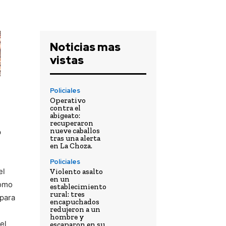
Noticias mas
vistas
Policiales
Operativo
contra el
abigeato:
recuperaron
nueve caballos
p
tras una alerta
en La Choza.
Policiales
el
Violento asalto
en un
como
establecimiento
rural: tres
para
encapuchados
redujeron a un
hombre y
el
escaparon en su