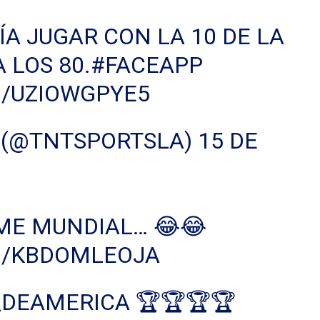
RÍA JUGAR CON LA 10 DE LA
 LOS 80.
#FACEAPP
M/UZIOWGPYE5
A (@TNTSPORTSLA)
15 DE
ME MUNDIAL… 😂😂
M/KBDOMLEOJA
_DEAMERICA 🏆🏆🏆🏆