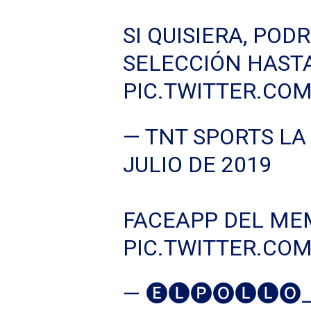
SI QUISIERA, POD
SELECCIÓN HASTA
PIC.TWITTER.CO
— TNT SPORTS L
JULIO DE 2019
FACEAPP DEL ME
PIC.TWITTER.CO
— 🅔🅛🅟🅞🅛🅛