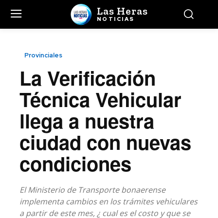
Las Heras
NOTICIAS
Provinciales
La Verificación
Técnica Vehicular
llega a nuestra
ciudad con nuevas
condiciones
El Ministerio de Transporte bonaerense
implementa cambios en los trámites vehiculares
a partir de este mes, ¿ cual es el costo y que se