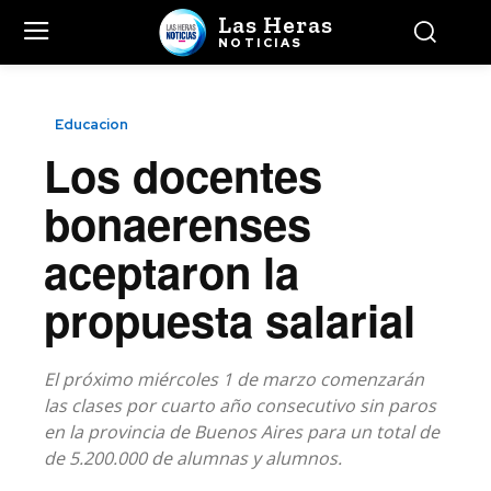
Las Heras
NOTICIAS
Educacion
Los docentes
bonaerenses
aceptaron la
propuesta salarial
El próximo miércoles 1 de marzo comenzarán
las clases por cuarto año consecutivo sin paros
en la provincia de Buenos Aires para un total de
de 5.200.000 de alumnas y alumnos.