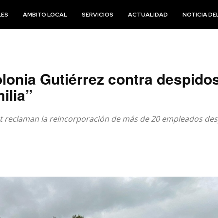
LES
ÁMBITO LOCAL
SERVICIOS
ACTUALIDAD
NOTICIA DEL
lonia Gutiérrez contra despido
ilia”
t reclaman la reincorporación de más de 20 empleados des