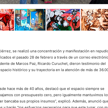
tiérrez, se realizó una concentración y manifestación en repudi
icados el pasado 28 de febrero a través de un correo electróni
dente de Marcos Paz, Ricardo Curuchet, dieron testimonio del
spacio histórico y su trayectoria en la atención de más de 36.0
sde hace más de 40 años, destacó que el espacio siempre se
rabajamos con presupuesto cero, pero igualmente mantuvimos lo
ller bancaba sus propios insumos”, explicó. Además, anunció qu
os y harán “los esfuerzos necesarios para que este lugar, con m