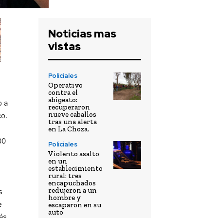
Noticias mas
vistas
Policiales
Operativo
contra el
abigeato:
o a
recuperaron
nueve caballos
co.
tras una alerta
en La Choza.
00
Policiales
Violento asalto
en un
establecimiento
rural: tres
encapuchados
redujeron a un
s
hombre y
e
escaparon en su
auto
ás