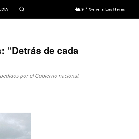
C
 DÍA
9
General Las Heras
s: “Detrás de cada
pedidos por el Gobierno nacional.