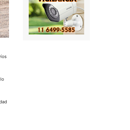
víos
lo
idad