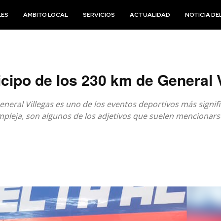
LES
ÁMBITO LOCAL
SERVICIOS
ACTUALIDAD
NOTICIA DEL
cipo de los 230 km de General V
General Villegas es uno de los eventos deportivos más signif
mpleja, son algunos de los adjetivos que suelen mencionarse