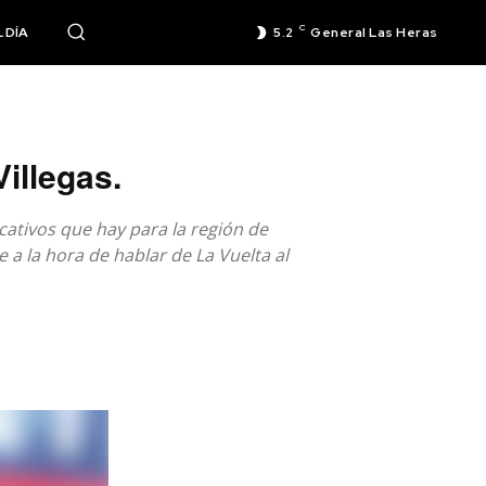
C
 DÍA
5.2
General Las Heras
illegas.
icativos que hay para la región de
 a la hora de hablar de La Vuelta al