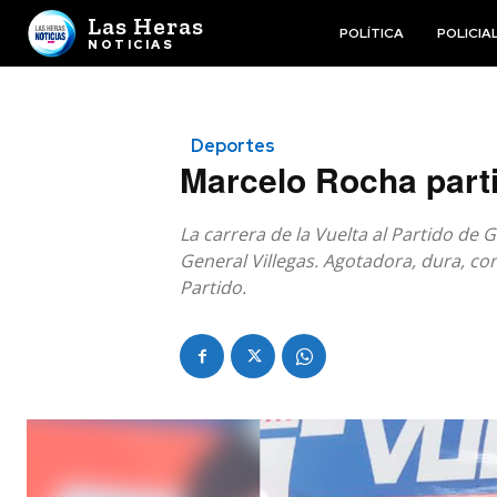
Las Heras
POLÍTICA
POLICIA
NOTICIAS
Deportes
Marcelo Rocha parti
La carrera de la Vuelta al Partido de 
General Villegas. Agotadora, dura, co
Partido.