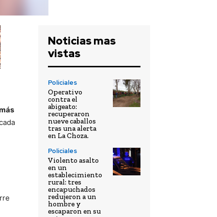
Noticias mas
vistas
Policiales
Operativo
contra el
abigeato:
 más
recuperaron
nueve caballos
rcada
tras una alerta
en La Choza.
Policiales
Violento asalto
en un
establecimiento
rural: tres
encapuchados
redujeron a un
orre
hombre y
escaparon en su