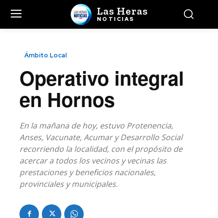
Las Heras
NOTICIAS
Ámbito Local
Operativo integral
en Hornos
En la mañana de hoy, estuvo Protenencia,
Anses, Vacunate, Acumar y Desarrollo Social
recorriendo la localidad, con el propósito de
acercar a todos los vecinos y vecinas las
prestaciones y beneficios nacionales,
provinciales y municipales.