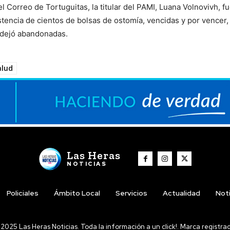
Correo de Tortuguitas, la titular del PAMI, Luana Volnovivh, fu
istencia de cientos de bolsas de ostomía, vencidas y por vencer,
i dejó abandonadas.
alud
Las Heras
NOTICIAS
Policiales
Ámbito Local
Servicios
Actualidad
Noti
2025 Las Heras Noticias. Toda la información a un click!. Marca registra