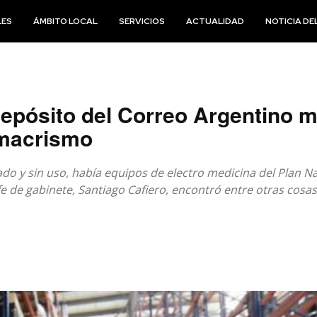
LES
ÁMBITO LOCAL
SERVICIOS
ACTUALIDAD
NOTICIA DEL
epósito del Correo Argentino ma
 macrismo
do y sin uso, había equipos de electro medicina del Plan N
fe de gabinete, Santiago Cafiero, encontró entre otras cosas,