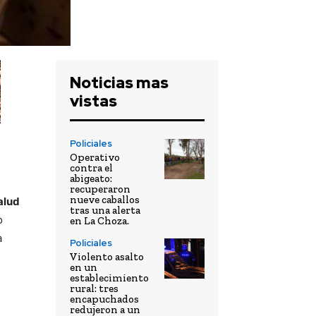
Noticias mas
vistas
Policiales
Operativo
contra el
abigeato:
a
recuperaron
nueve caballos
alud
tras una alerta
o
en La Choza.
a
Policiales
Violento asalto
en un
establecimiento
rural: tres
encapuchados
redujeron a un