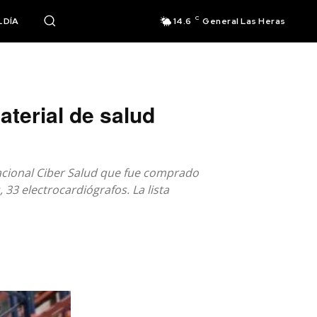
C
 DÍA
14.6
General Las Heras
terial de salud
acional Ciber Salud que fue comprado
 33 electrocardiógrafos. La lista