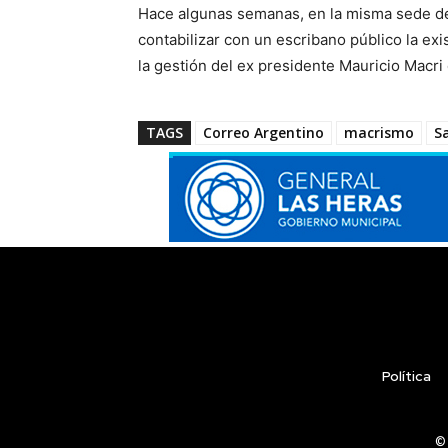
Hace algunas semanas, en la misma sede del 
contabilizar con un escribano público la ex
la gestión del ex presidente Mauricio Macr
TAGS
Correo Argentino
macrismo
S
Política
© 