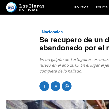
Las Heras
POLÍTICA
POLICIA
NOTICIAS
Nacionales
Se recupero de un d
abandonado por el
En un galpón de Tortuguitas, arrumba
nuevo en el año 2015. En el lugar el je
completa de lo hallado.