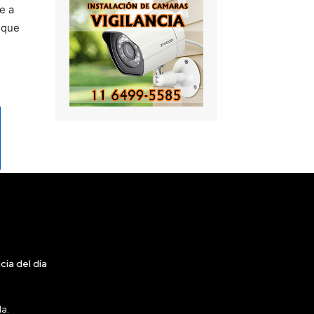
e a
 que
cia del día
da.