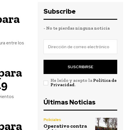
Subscribe
para
- No te pierdas ninguna noticia
ra entre los
SUSCRIBIRSE
para
19
He leído y acepto la
Política de
Privacidad
.
vientos
Últimas Noticias
Policiales
para
Operativo contra