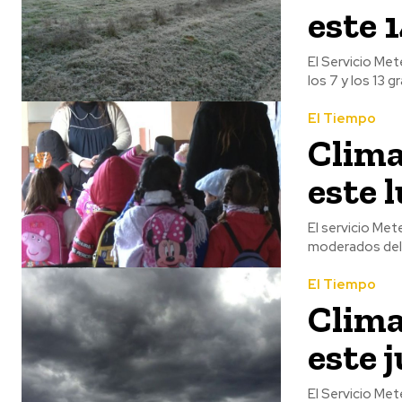
este 
El Servicio Me
los 7 y los 13 g
El Tiempo
Clima
este 
El servicio Met
moderados del n
El Tiempo
Clima
este j
El Servicio Met