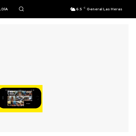
C
 DÍA
6.5
General Las Heras