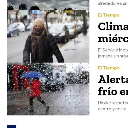
alrededores un 
El Tiempo
Clima
miérc
El Servicio Met
jornada sin nub
El Tiempo
Alert
frío 
Un alerta mete
centro y norte d