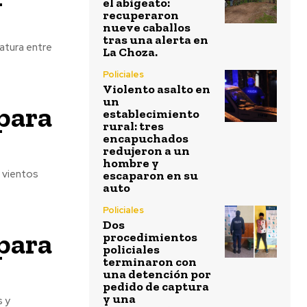
el abigeato:
recuperaron
nueve caballos
tras una alerta en
atura entre
La Choza.
Policiales
Violento asalto en
un
para
establecimiento
rural: tres
encapuchados
redujeron a un
hombre y
 vientos
escaparon en su
auto
Policiales
Dos
para
procedimientos
policiales
terminaron con
una detención por
pedido de captura
y una
s y