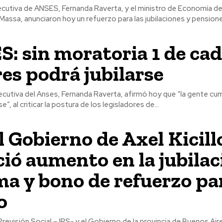
ecutiva de ANSES, Fernanda Raverta, y el ministro de Economía de
Massa, anunciaron hoy un refuerzo para las jubilaciones y pensione
: sin moratoria 1 de cad
es podrá jubilarse
ecutiva del Anses, Fernanda Raverta, afirmó hoy que “la gente cu
e”, al criticar la postura de los legisladores de...
l Gobierno de Axel Kicill
ió aumento en la jubilac
a y bono de refuerzo par
o
 Previsión Social – IPS- y el Gobierno de la provincia de Buenos Ai