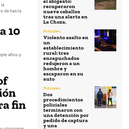
el abigeato:
 la
recuperaron
s de hasta...
nueve caballos
tras una alerta en
La Choza.
a 10
Policiales
Violento asalto en
un
establecimiento
rural: tres
mple años y
encapuchados
redujeron a un
hombre y
escaparon en su
of
auto
ión
Policiales
Dos
procedimientos
a fin
policiales
terminaron con
una detención por
pedido de captura
y una
res otorgarán