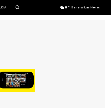
C
 DÍA
11
General Las Heras