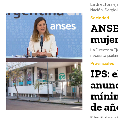
La directora ej
Nación, Sergio 
Sociedad
ANSES
mujer
La Directora Ej
necesita jubilars
Provinciales
IPS: e
anunc
mínim
de añ
El Instituto de