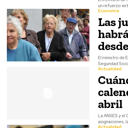
un refuerzo extr
Economía
Las j
habrá
desde
El ministro de 
Seguridad Socia
Actualidad
Cuánd
calen
abril
La ANSES y el G
asignaciones, la
Actualidad