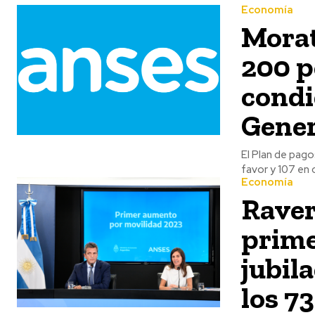
Economía
Morat
200 p
condi
Gener
El Plan de pago
favor y 107 en c
Economía
Raver
prime
jubil
los 7