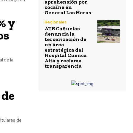
aprehensión por
cocaína en
General Las Heras
% y
Regionales
ATE Cañuelas
os
denuncia la
tercerización de
un área
estratégica del
Hospital Cuenca
l de la
Alta y reclama
transparencia
 de
itulares de