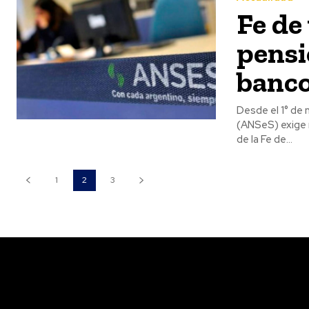
Fe de
pensi
banc
Desde el 1° de 
(ANSeS) exige 
de la Fe de...
1
2
3