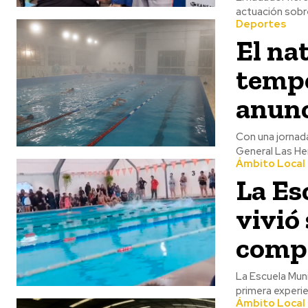
actuación sobre
Deportes
El na
tempo
anunc
Con una jornada
General Las Her
Ámbito Local
La Es
vivió
compe
La Escuela Mun
primera experie
Ámbito Local