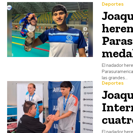
Deportes
Joaqu
heren
Paras
medal
El nadador here
Parasuramerica
las grandes...
Deportes
Joaqu
Inter
cuatr
El nadador here