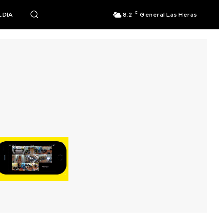
C
 DÍA
8.2
General Las Heras