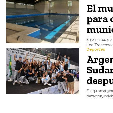
El mu
para 
munic
En el marco del
Leo Troncoso, D
Deportes
Arge
Sudam
despu
El equipo argen
Natación, celeb