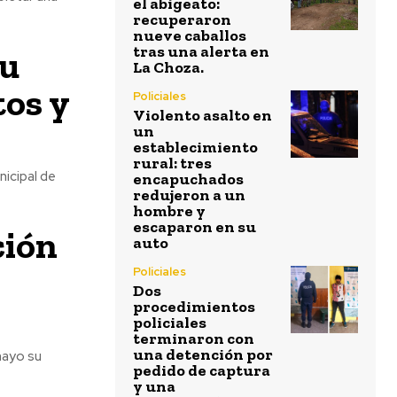
el abigeato:
recuperaron
nueve caballos
tras una alerta en
su
La Choza.
os y
Policiales
Violento asalto en
un
establecimiento
rural: tres
nicipal de
encapuchados
redujeron a un
hombre y
escaparon en su
ción
auto
Policiales
Dos
procedimientos
policiales
terminaron con
una detención por
mayo su
pedido de captura
y una