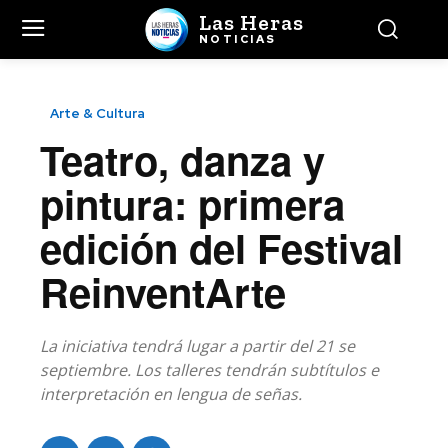
Las Heras
NOTICIAS
Arte & Cultura
Teatro, danza y
pintura: primera
edición del Festival
ReinventArte
La iniciativa tendrá lugar a partir del 21 se
septiembre. Los talleres tendrán subtítulos e
interpretación en lengua de señas.