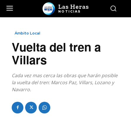
Las Heras
NOTICIAS
Ámbito Local
Vuelta del tren a
Villars
Cada vez mas cerca las obras que harán posible
la vuelta del tren: Marcos Paz, Villars, Lozano y
Navarro.