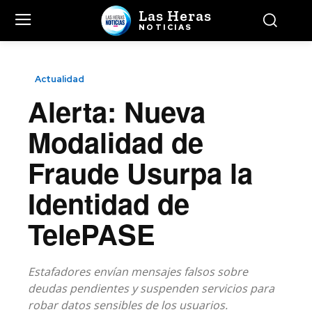
Las Heras
NOTICIAS
Actualidad
Alerta: Nueva
Modalidad de
Fraude Usurpa la
Identidad de
TelePASE
Estafadores envían mensajes falsos sobre
deudas pendientes y suspenden servicios para
robar datos sensibles de los usuarios.