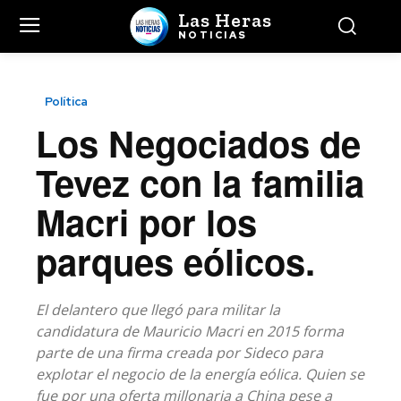
Las Heras
NOTICIAS
Política
Los Negociados de
Tevez con la familia
Macri por los
parques eólicos.
El delantero que llegó para militar la
candidatura de Mauricio Macri en 2015 forma
parte de una firma creada por Sideco para
explotar el negocio de la energía eólica. Quien se
fue por una oferta millonaria a China pese a