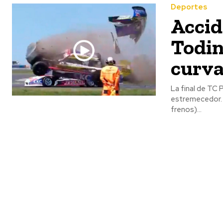
Deportes
Accid
Todin
curv
La final de TC 
estremecedor. 
frenos)...