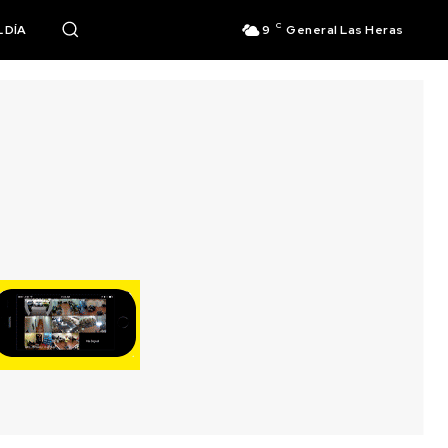
C
 DÍA
9
General Las Heras