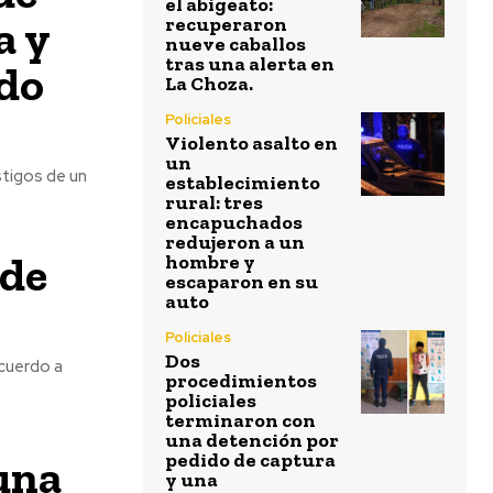
el abigeato:
a y
recuperaron
nueve caballos
tras una alerta en
ido
La Choza.
Policiales
Violento asalto en
un
stigos de un
establecimiento
rural: tres
encapuchados
redujeron a un
 de
hombre y
escaparon en su
auto
Policiales
Dos
acuerdo a
procedimientos
policiales
terminaron con
una detención por
pedido de captura
 una
y una