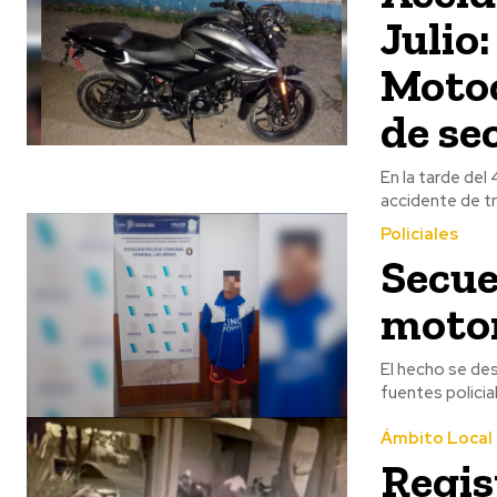
Julio
Motoc
de se
En la tarde del
accidente de trá
Policiales
Secue
motor
El hecho se des
fuentes policial
Ámbito Local
Regis