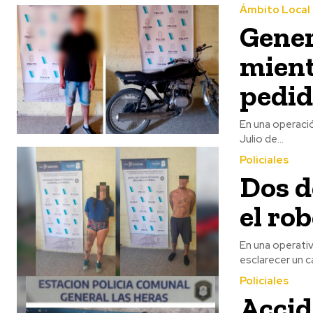
Ámbito Local
Gener
mient
pedid
En una operació
Julio de...
Policiales
Dos d
el ro
En una operativ
esclarecer un c
Policiales
Accid