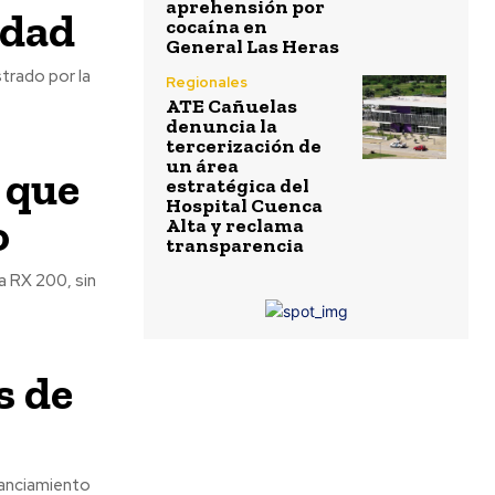
aprehensión por
udad
cocaína en
General Las Heras
trado por la
Regionales
ATE Cañuelas
denuncia la
tercerización de
un área
 que
estratégica del
Hospital Cuenca
o
Alta y reclama
transparencia
a RX 200, sin
s de
nanciamiento