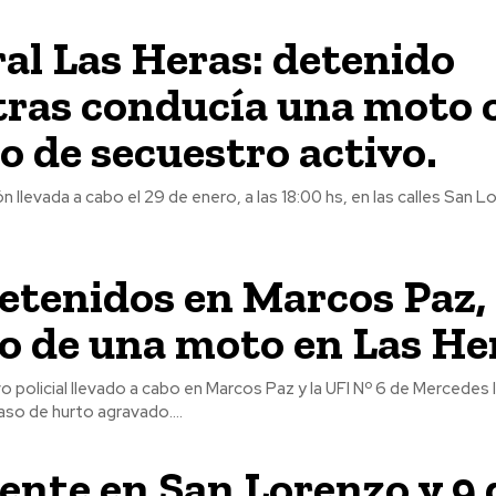
al Las Heras: detenido
ras conducía una moto 
o de secuestro activo.
n llevada a cabo el 29 de enero, a las 18:00 hs, en las calles San L
etenidos en Marcos Paz,
bo de una moto en Las He
o policial llevado a cabo en Marcos Paz y la UFI Nº 6 de Mercedes 
aso de hurto agravado....
ente en San Lorenzo y 9 