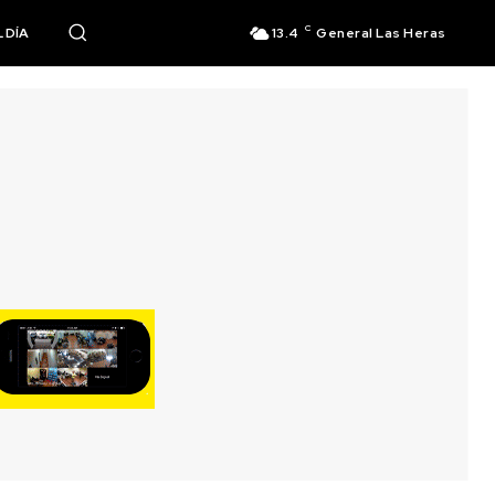
C
 DÍA
13.4
General Las Heras