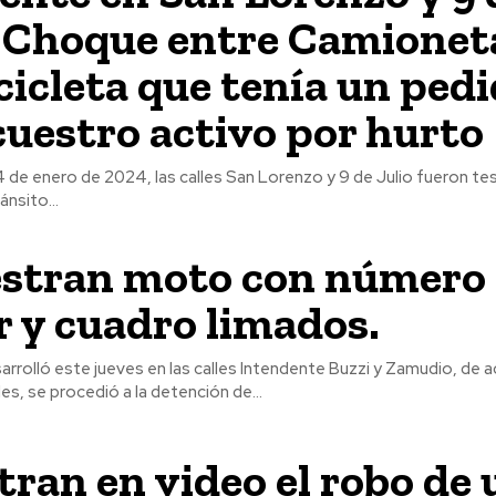
: Choque entre Camionet
icleta que tenía un ped
cuestro activo por hurto
 4 de enero de 2024, las calles San Lorenzo y 9 de Julio fueron te
nsito...
stran moto con número
 y cuadro limados.
arrolló este jueves en las calles Intendente Buzzi y Zamudio, de 
es, se procedió a la detención de...
tran en video el robo de