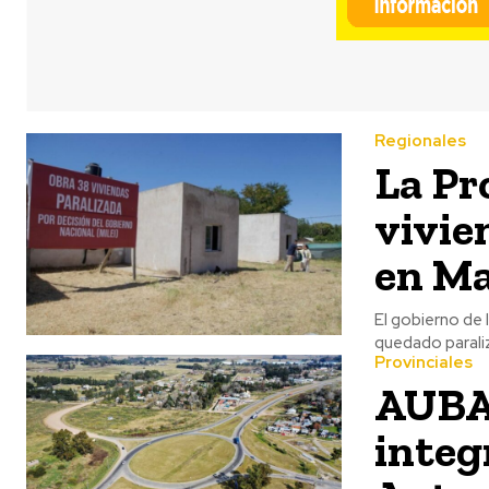
Regionales
La Pr
vivie
en Ma
El gobierno de 
quedado paraliza
Provinciales
AUBAS
integ