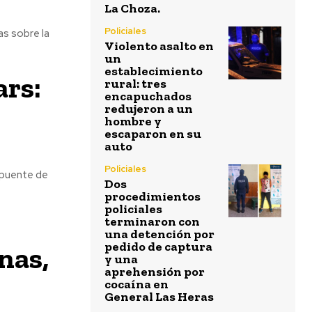
La Choza.
Policiales
s sobre la
Violento asalto en
un
establecimiento
ars:
rural: tres
encapuchados
redujeron a un
hombre y
escaparon en su
auto
Policiales
l puente de
Dos
procedimientos
policiales
terminaron con
una detención por
pedido de captura
nas,
y una
aprehensión por
cocaína en
General Las Heras