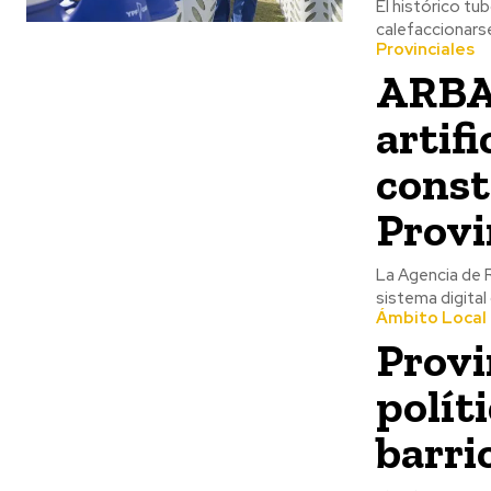
El histórico tu
calefaccionarse
Provinciales
ARBA 
artifi
const
Provi
La Agencia de 
sistema digital 
Ámbito Local
Provi
polít
barri