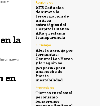
inar y
Regionales
ATE Cañuelas
denuncia la
tercerización de
un área
estratégica del
Hospital Cuenca
Alta y reclama
en la
transparencia
El Tiempo
Alerta naranja por
tormentas:
General Las Heras
cha un nuevo
y la región se
preparan para
una noche de
n en
fuerte
inestabilidad
Provinciales
Tierras rurales: el
peronismo
bonaerense
propone limitar al