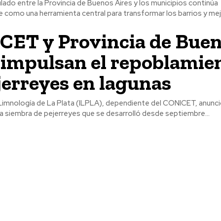
culado entre la Provincia de Buenos Aires y los municipios continúa
como una herramienta central para transformar los barrios y mejo
ET y Provincia de Bue
 impulsan el repoblamie
jerreyes en lagunas
 Limnología de La Plata (ILPLA), dependiente del CONICET, anunci
 la siembra de pejerreyes que se desarrolló desde septiembre...