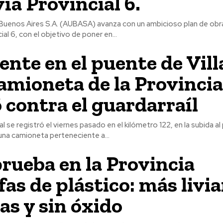
ía Provincial 6.
Buenos Aires S.A. (AUBASA) avanza con un ambicioso plan de obra
al 6, con el objetivo de poner en...
ente en el puente de Vill
amioneta de la Provincia
 contra el guardarraíl
al se registró el viernes pasado en el kilómetro 122, en la subida a
 una camioneta perteneciente a...
rueba en la Provincia
fas de plástico: más livia
as y sin óxido