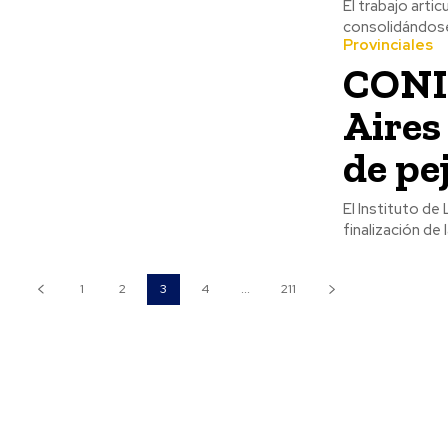
El trabajo arti
consolidándose 
Provinciales
CONIC
Aires
de pe
El Instituto de
finalización de
1
2
3
4
...
211