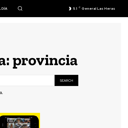
C
 DÍA
5.1
General Las Heras
a:
provincia
SEARCH
a.