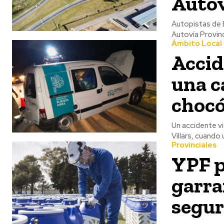
Autov
Autopistas de 
Autovía Provinci
Ámbito Local
Accid
una c
chocó
Un accidente vi
Villars, cuando
Provinciales
YPF p
garra
segur